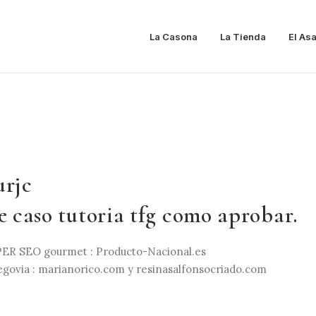
La Casona
La Tienda
El As
urjc
e caso tutoria tfg como aprobar.
ER SEO gourmet : Producto-Nacional.es
Segovia : marianorico.com y resinasalfonsocriado.com