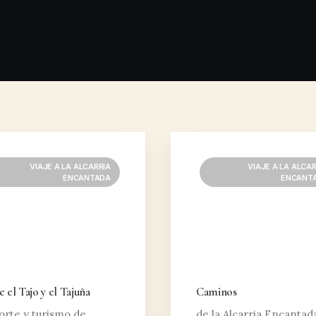
VIAJE A LA ALCARRIA
VIAJE A LA ALCAR
ENCANTADA
ENCANT
e el Tajo y el Tajuña
Caminos
rte y turismo de
de la Alcarria Encantad