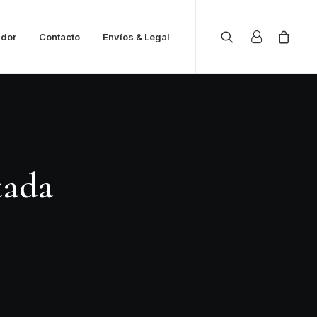
ador
Contacto
Envíos & Legal
tada