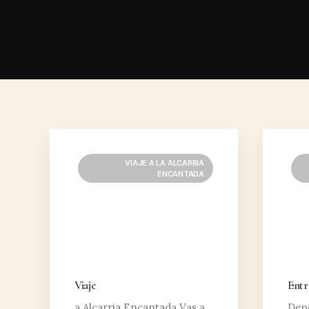
VIAJE A LA ALCARRIA
ENCANTADA
Viaje
Entr
a Alcarria Encantada Vas a
Depo