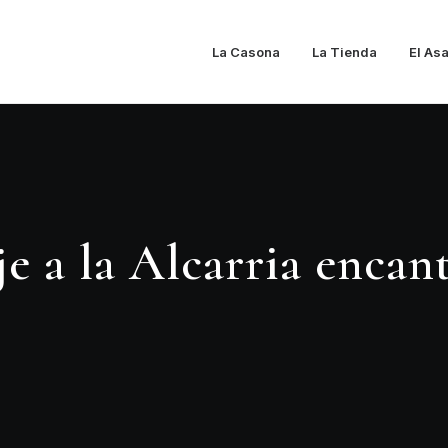
La Casona
La Tienda
El As
je a la Alcarria encan