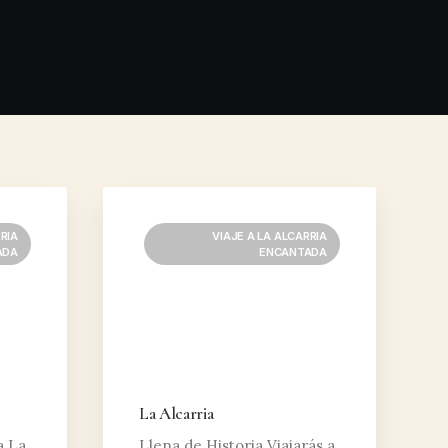
RIA
VIAJE A LA ALCARRIA
ADA
ENCANTADA
La Alcarria
a La
Llena de Historia Viajarás a