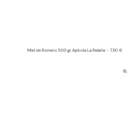
Miel de Romero 500 gr Apícola La Relaña
7,50
€
AÑADIR AL CARRITO