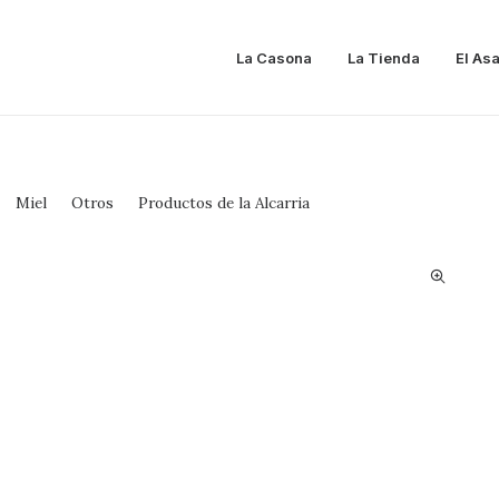
La Casona
La Tienda
El As
Miel
Otros
Productos de la Alcarria