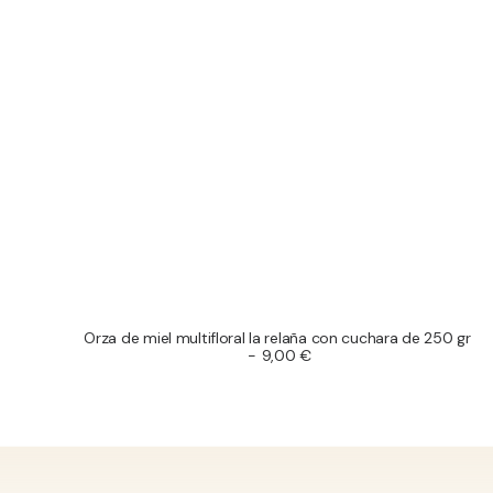
Orza de miel multifloral la relaña con cuchara de 250 gr
AÑADIR AL CARRITO
9,00
€