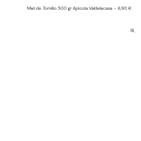
Miel de Tomillo 500 gr Apícola Valdelacasa
6,90
€
AÑADIR AL CARRITO